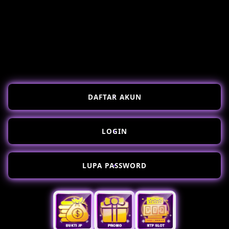
DAFTAR AKUN
LOGIN
LUPA PASSWORD